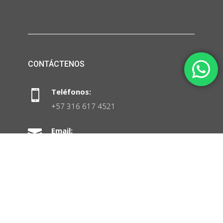
CONTÁCTENOS
Teléfonos:

+57 316 617 4521
Email:

ventas@funal.com.co
Dirección:

Cra. 21 No. 127 D – 15. Of. 203
Bogotá – Colombia